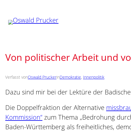
Zum
Inhalt
springen
Von politischer Arbeit und 
Verfasst von
Oswald Prucker
in
Demokratie
, 
Innenpolitik
Dazu sind mir bei der Lektüre der Badische
Die Doppelfraktion der Alternative
missbrau
Kommission“
zum Thema „Bedrohung durch Is
Baden-Württemberg als freiheitliches, dem