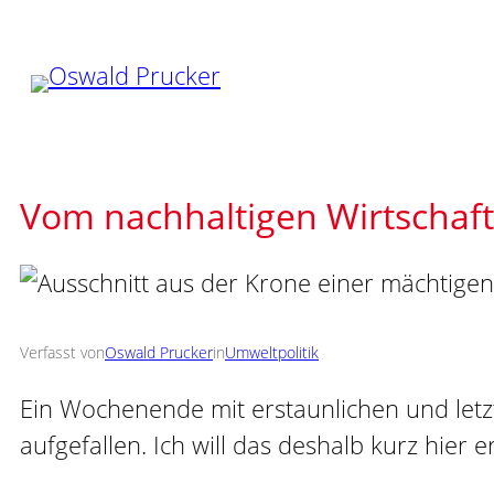
Zum
Inhalt
springen
Vom nachhaltigen Wirtschaf
Verfasst von
Oswald Prucker
in
Umweltpolitik
Ein Wochenende mit erstaunlichen und letzte
aufgefallen. Ich will das deshalb kurz hier 