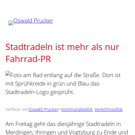
Zum
Inhalt
springen
Stadtradeln ist mehr als nur
Fahrrad-PR
Verfasst von
Oswald Prucker
in
Kommunalpolitik
, 
Verkehrspolitik
Am Freitag geht das diesjährige Stadtradeln in
Merdingen, Ihringen und Vogtsburg zu Ende und