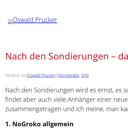
Zum
Inhalt
springen
Nach den Sondierungen – da
Verfasst von
Oswald Prucker
in
Demokratie
, 
SPD
Nach den Sondierungen wird es ernst, es s
findet aber auch viele Anhänger einer neu
zusammengetragen und ich meine, man kann 
1. NoGroko allgemein