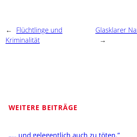
←
Flüchtlinge und
Glasklarer Na
Kriminalität
→
WEITERE BEITRÄGE
„… und gelegentlich auch zu töten.“