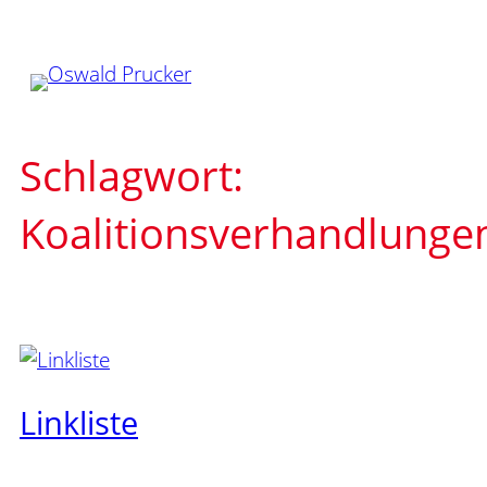
Zum
Inhalt
springen
Schlagwort:
Koalitionsverhandlunge
Linkliste