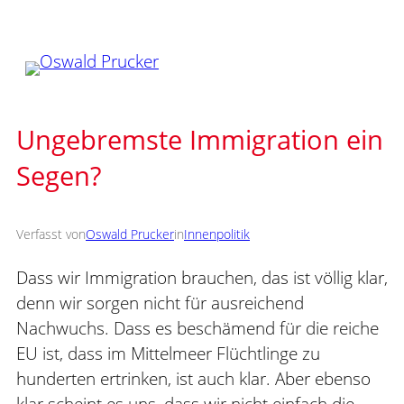
Zum
Inhalt
springen
Ungebremste Immigration ein
Segen?
Verfasst von
Oswald Prucker
in
Innenpolitik
Dass wir Immigration brauchen, das ist völlig klar,
denn wir sorgen nicht für ausreichend
Nachwuchs. Dass es beschämend für die reiche
EU ist, dass im Mittelmeer Flüchtlinge zu
hunderten ertrinken, ist auch klar. Aber ebenso
klar scheint es uns, dass wir nicht einfach die