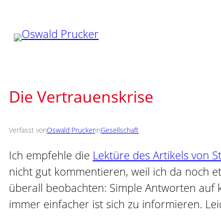
Zum
Inhalt
springen
Die Vertrauenskrise
Verfasst von
Oswald Prucker
in
Gesellschaft
Ich empfehle die
Lektüre des Artikels von S
nicht gut kommentieren, weil ich da noch 
überall beobachten: Simple Antworten auf k
immer einfacher ist sich zu informieren. Le