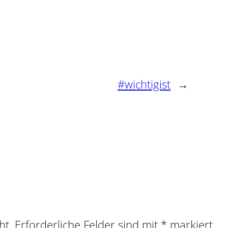
#wichtigist
→
ht.
Erforderliche Felder sind mit
*
markiert