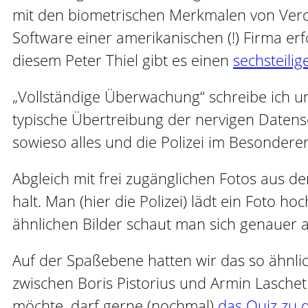
mit den biometrischen Merkmalen von Verd
Software einer amerikanischen (!) Firma er
diesem Peter Thiel gibt es einen
sechsteili
„Vollständige Überwachung“ schreibe ich und
typische Übertreibung der nervigen Datensc
sowieso alles und die Polizei im Besondere
Abgleich mit frei zugänglichen Fotos aus d
halt. Man (hier die Polizei) lädt ein Foto h
ähnlichen Bilder schaut man sich genauer an
Auf der Spaßebene hatten wir das so ähnlic
zwischen Boris Pistorius und Armin Laschet 
möchte, darf gerne (nochmal)
das Quiz zu