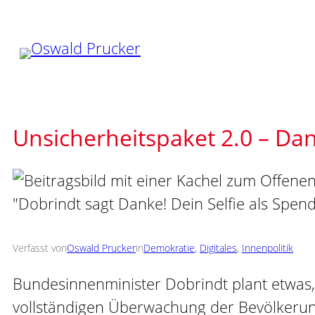
Zum
Inhalt
springen
Unsicherheitspaket 2.0 – Dan
Verfasst von
Oswald Prucker
in
Demokratie
, 
Digitales
, 
Innenpolitik
Bundesinnenminister Dobrindt plant etwas
vollständigen Überwachung der Bevölkerung 