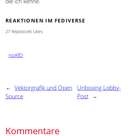
die ich kenne.
REAKTIONEN IM FEDIVERSE
27 Reposts
46 Likes
noAfD
←
Vektorgrafik und Open
Unboxing Lobby-
Source
Post
→
Kommentare