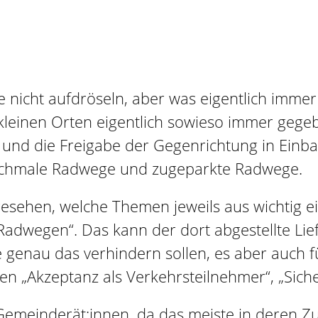
e nicht aufdröseln, aber was eigentlich immer 
leinen Orten eigentlich sowieso immer gegeben
d die Freigabe der Gegenrichtung in Einbah
 schmale Radwege und zugeparkte Radwege.
esehen, welche Themen jeweils aus wichtig 
dwegen“. Das kann der dort abgestellte Liefe
e genau das verhindern sollen, es aber auch
 „Akzeptanz als Verkehrsteilnehmer“, „Sicherh
meinderät:innen, da das meiste in deren Zustä