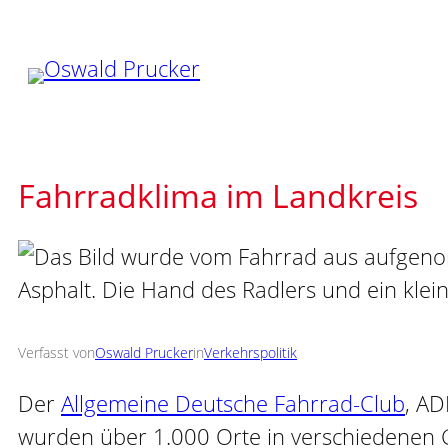
Zum
Inhalt
springen
Fahrradklima im Landkreis
Verfasst von
Oswald Prucker
in
Verkehrspolitik
Der
Allgemeine Deutsche Fahrrad-Club
, AD
wurden über 1.000 Orte in verschiedenen G