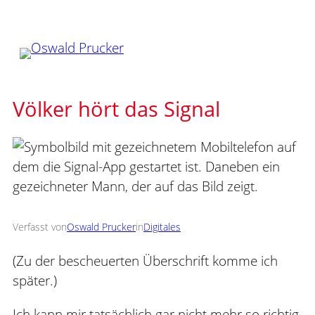
Zum
Inhalt
springen
Völker hört das Signal
Verfasst von
Oswald Prucker
in
Digitales
(Zu der bescheuerten Überschrift komme ich
später.)
Ich kann mir tatsächlich gar nicht mehr so richtig