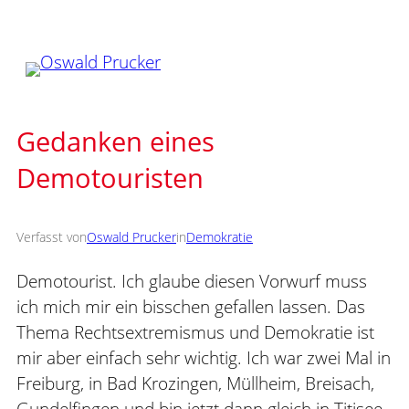
Zum
Inhalt
springen
Gedanken eines
Demotouristen
Verfasst von
Oswald Prucker
in
Demokratie
Demotourist. Ich glaube diesen Vorwurf muss
ich mich mir ein bisschen gefallen lassen. Das
Thema Rechtsextremismus und Demokratie ist
mir aber einfach sehr wichtig. Ich war zwei Mal in
Freiburg, in Bad Krozingen, Müllheim, Breisach,
Gundelfingen und bin jetzt dann gleich in Titisee-