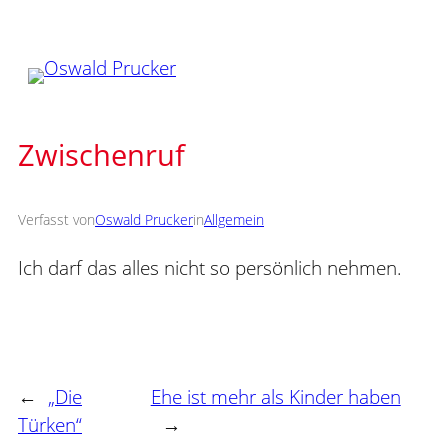
Zum
Inhalt
springen
Zwischenruf
Verfasst von
Oswald Prucker
in
Allgemein
Ich darf das alles nicht so persönlich nehmen.
←
„Die
Ehe ist mehr als Kinder haben
Türken“
→