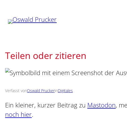
Zum
Inhalt
springen
Teilen oder zitieren
Verfasst von
Oswald Prucker
in
Digitales
Ein kleiner, kurzer Beitrag zu
Mastodon
, m
noch hier
.