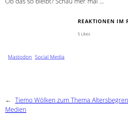
Ob das so bleibt? Schau mer mal …
REAKTIONEN IM 
5 Likes
Mastodon
Social Media
←
Tiemo Wölken zum Thema Altersbegrenz
Medien