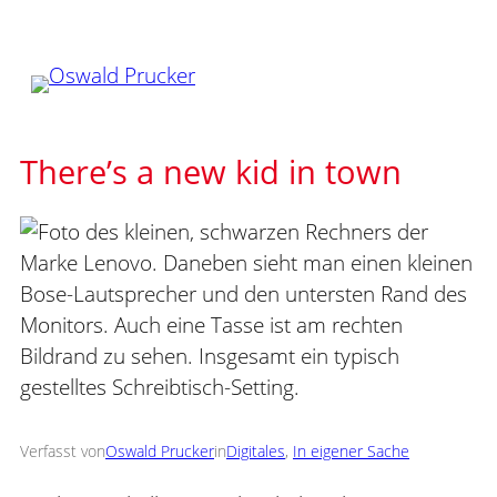
Zum
Inhalt
springen
There’s a new kid in town
Verfasst von
Oswald Prucker
in
Digitales
, 
In eigener Sache