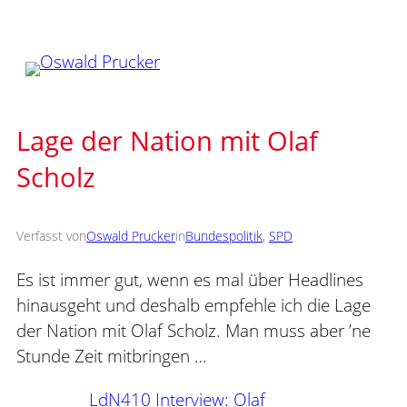
Zum
Inhalt
springen
Lage der Nation mit Olaf
Scholz
Verfasst von
Oswald Prucker
in
Bundespolitik
, 
SPD
Es ist immer gut, wenn es mal über Headlines
hinausgeht und deshalb empfehle ich die Lage
der Nation mit Olaf Scholz. Man muss aber ’ne
Stunde Zeit mitbringen …
LdN410 Interview: Olaf