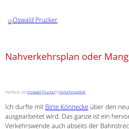
Zum
Inhalt
springen
Nahverkehrsplan oder Mang
Verfasst von
Oswald Prucker
in
Verkehrspolitik
Ich durfte mit
Birte Könnecke
über den neu
ausgearbeitet wird. Das ganze ist ein herv
Verkehrswende auch abseits der Bahnstreck