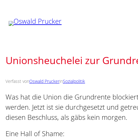
Zum
Inhalt
springen
Unionsheuchelei zur Grundr
Verfasst von
Oswald Prucker
in
Sozialpolitik
Was hat die Union die Grundrente blockiert
werden. Jetzt ist sie durchgesetzt und getr
diesen Beschluss, als gäbs kein morgen.
Eine Hall of Shame: