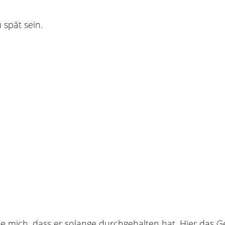
 spät sein.
e mich, dass er solange durchgehalten hat. Hier das G