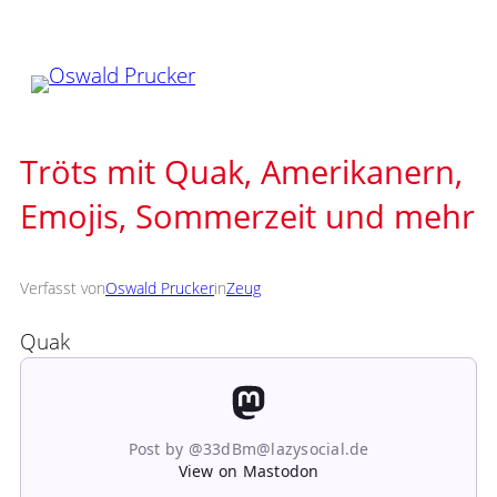
Zum
Inhalt
springen
Tröts mit Quak, Amerikanern,
Emojis, Sommerzeit und mehr
Verfasst von
Oswald Prucker
in
Zeug
Quak
Post by @33dBm@lazysocial.de
View on Mastodon