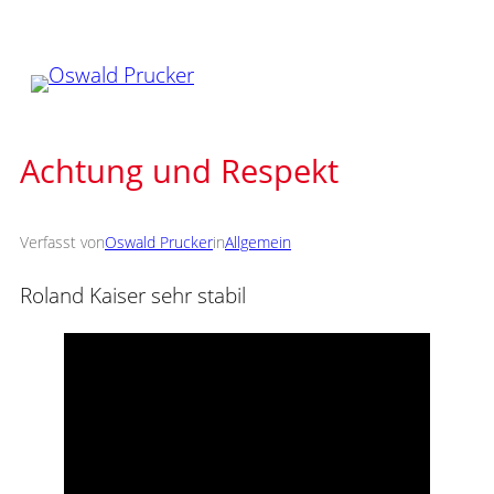
Zum
Inhalt
springen
Achtung und Respekt
Verfasst von
Oswald Prucker
in
Allgemein
Roland Kaiser sehr stabil