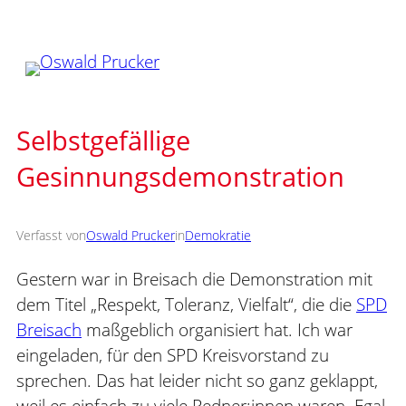
Zum
Inhalt
springen
Selbstgefällige
Gesinnungsdemonstration
Verfasst von
Oswald Prucker
in
Demokratie
Gestern war in Breisach die Demonstration mit
dem Titel „Respekt, Toleranz, Vielfalt“, die die
SPD
Breisach
maßgeblich organisiert hat. Ich war
eingeladen, für den SPD Kreisvorstand zu
sprechen. Das hat leider nicht so ganz geklappt,
weil es einfach zu viele Redner:innen waren. Egal.