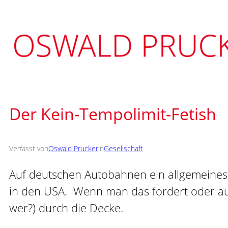
Zum
Inhalt
springen
Der Kein-Tempolimit-Fetish
Verfasst von
Oswald Prucker
in
Gesellschaft
Auf deutschen Autobahnen ein allgemeines T
in den USA. Wenn man das fordert oder au
wer?) durch die Decke.