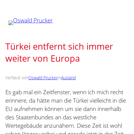
Zum
Inhalt
springen
Türkei entfernt sich immer
weiter von Europa
Verfasst von
Oswald Prucker
in
Ausland
Es gab mal ein Zeitfenster, wenn ich mich recht
erinnere, da hätte man die Türkei vielleicht in die
EU aufnehmen können um sie dann innerhalb
des Staatenbundes an das westliche
Wertegebäude anzunähern. Diese Zeit ist wohl
schon länger vorbei und gerade jetzt in der Zeit