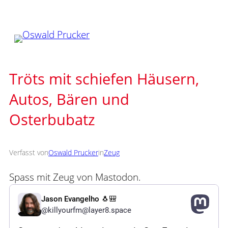
Zum
Inhalt
springen
Tröts mit schiefen Häusern,
Autos, Bären und
Osterbubatz
Verfasst von
Oswald Prucker
in
Zeug
Spass mit Zeug von Mastodon.