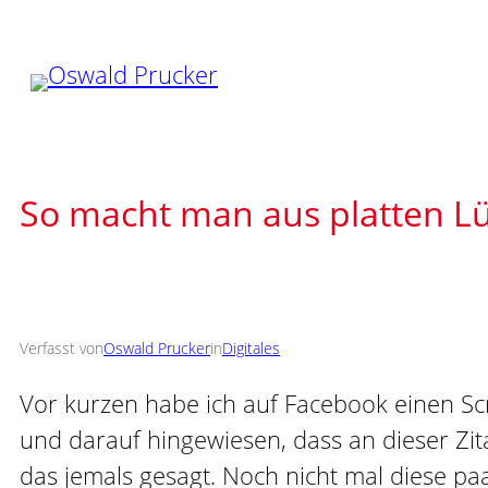
Zum
Inhalt
springen
So macht man aus platten L
Verfasst von
Oswald Prucker
in
Digitales
Vor kurzen habe ich auf Facebook einen Sc
und darauf hingewiesen, dass an dieser Zita
das jemals gesagt. Noch nicht mal diese p