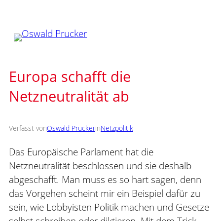
Zum
Inhalt
springen
Europa schafft die
Netzneutralität ab
Verfasst von
Oswald Prucker
in
Netzpolitik
Das Europäische Parlament hat die
Netzneutralität beschlossen und sie deshalb
abgeschafft. Man muss es so hart sagen, denn
das Vorgehen scheint mir ein Beispiel dafür zu
sein, wie Lobbyisten Politik machen und Gesetze
selbst schreiben oder diktieren. Mit dem Trick