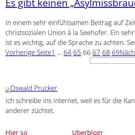
Es gibt keinen „Asylmissbrau
In einem sehr einfühlsamen Beitrag auf Ze
christsozialen Union á la Seehofer. Ein se
ist es wichtig, auf die Sprache zu achten.
Vorherige Seite
1
…
64
65
66
67
68
69
Näch
Suchen
Ich schreibe ins Internet, weil es für die Ka
anderer züchtet.
Hier so
Uberblogr