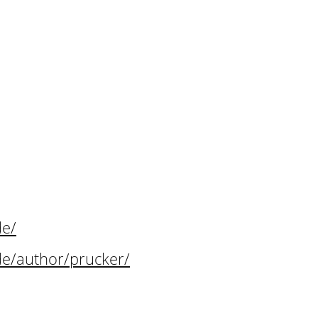
de/
de/author/pruck
er/