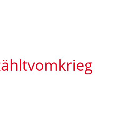
ähltvomkrieg