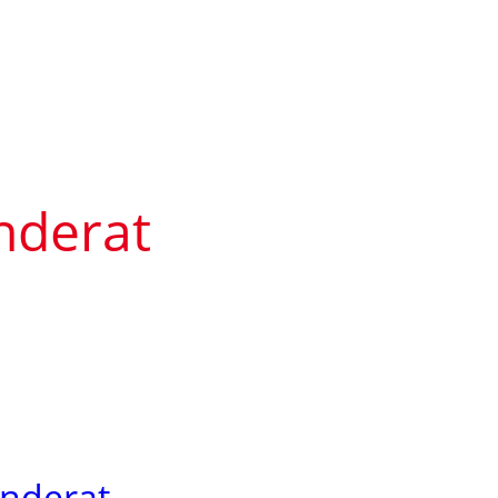
nderat
inderat