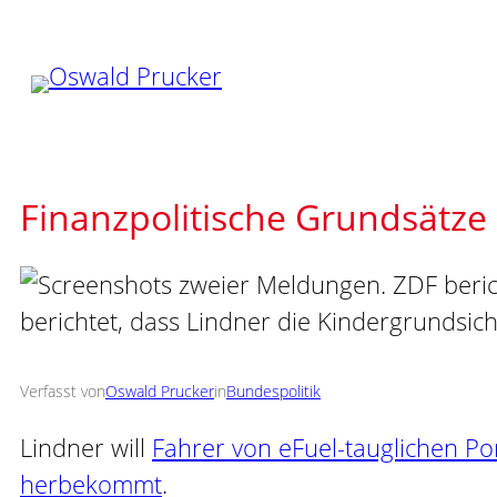
Zum
Inhalt
springen
Finanzpolitische Grundsätze
Verfasst von
Oswald Prucker
in
Bundespolitik
Lindner will
Fahrer von eFuel-tauglichen Po
herbekommt
.