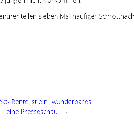
re Jungen nicht klarkommen.
entner teilen sieben Mal häufiger Schrottnach
ekt- Rente ist ein „wunderbares
– eine Presseschau
→