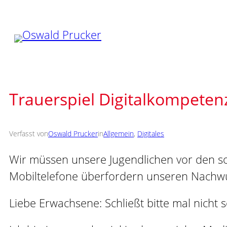
Zum
Inhalt
springen
Trauerspiel Digitalkompeten
Verfasst von
Oswald Prucker
in
Allgemein
, 
Digitales
Wir müssen unsere Jugendlichen vor den so
Mobiltelefone überfordern unseren Nachwu
Liebe Erwachsene: Schließt bitte mal nicht