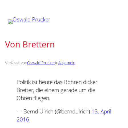
Zum
Inhalt
springen
Von Brettern
Verfasst von
Oswald Prucker
in
Allgemein
Politik ist heute das Bohren dicker
Bretter, die einem gerade um die
Ohren fliegen.
— Bernd Ulrich (@berndulrich)
13. April
2016