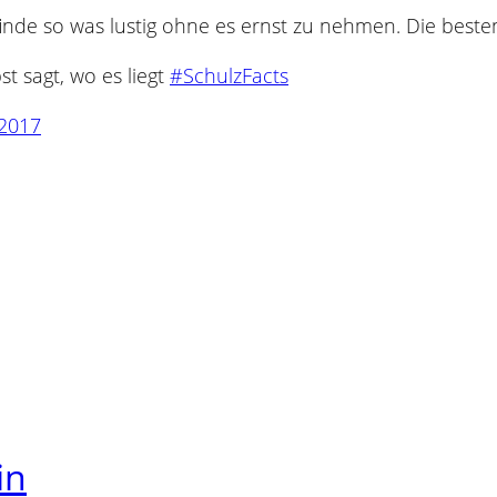
finde so was lustig ohne es ernst zu nehmen. Die best
bst sagt, wo es liegt
#SchulzFacts
 2017
in