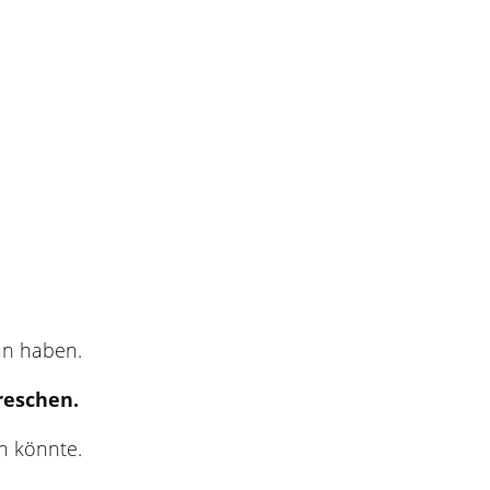
an haben.
reschen.
en könnte.