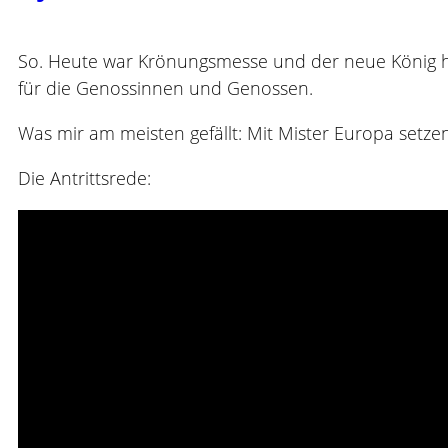
So. Heute war Krönungsmesse und der neue König ha
für die Genossinnen und Genossen.
Was mir am meisten gefällt: Mit Mister Europa setzen 
Die Antrittsrede: