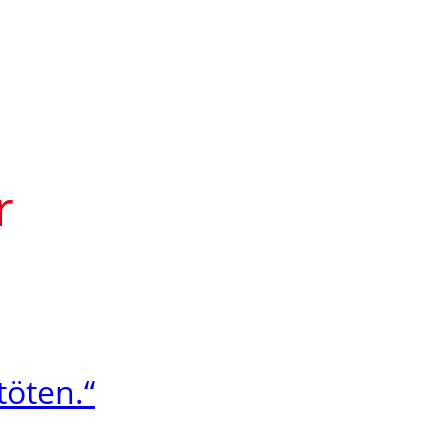
r
töten.“