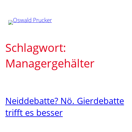
Zum
Inhalt
springen
Schlagwort:
Managergehälter
Neiddebatte? Nö. Gierdebatte
trifft es besser