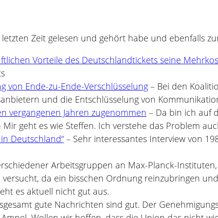
r letzten Zeit gelesen und gehört habe und ebenfalls z
ftlichen Vorteile des Deutschlandtickets seine Mehrk
ts
g von Ende-zu-Ende-Verschlüsselung
– Bei den Koalit
anbietern und die Entschlüsselung von Kommunikationsi
n den vergangenen Jahren zugenommen
– Da bin ich auf 
 Mir geht es wie Steffen. Ich verstehe das Problem auc
 in Deutschland“
– Sehr interessantes Interview von 1
schiedener Arbeitsgruppen an Max-Planck-Instituten, da
h versucht, da ein bisschen Ordnung reinzubringen und
ht es aktuell nicht gut aus.
sgesamt gute Nachrichten sind gut. Der Genehmigungs
 Ampel. Wollen wir hoffen, dass die Union das nicht wi