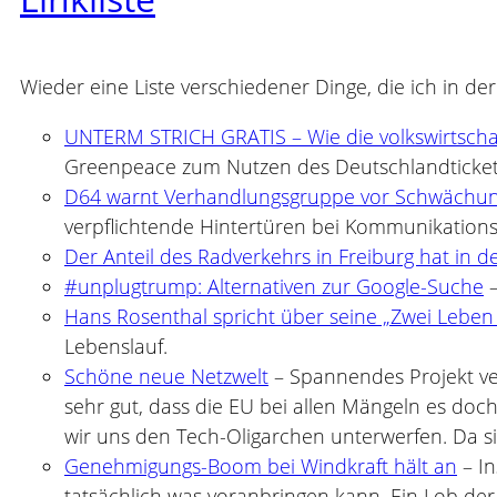
Wieder eine Liste verschiedener Dinge, die ich in de
UNTERM STRICH GRATIS – Wie die volkswirtscha
Greenpeace zum Nutzen des Deutschlandticke
D64 warnt Verhandlungsgruppe vor Schwächun
verpflichtende Hintertüren bei Kommunikations
Der Anteil des Radverkehrs in Freiburg hat i
#unplugtrump: Alternativen zur Google-Suche
–
Hans Rosenthal spricht über seine „Zwei Leben
Lebenslauf.
Schöne neue Netzwelt
– Spannendes Projekt ver
sehr gut, dass die EU bei allen Mängeln es doc
wir uns den Tech-Oligarchen unterwerfen. Da sie
Genehmigungs-Boom bei Windkraft hält an
– In
tatsächlich was voranbringen kann. Ein Lob der