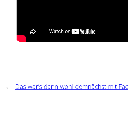
←
Das war’s dann wohl demnächst mit Fa