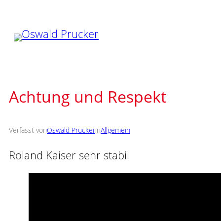
Zum
Inhalt
springen
Achtung und Respekt
Verfasst von
Oswald Prucker
in
Allgemein
Roland Kaiser sehr stabil