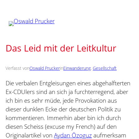
Zum
Inhalt
springen
Das Leid mit der Leitkultur
Verfasst von
Oswald Prucker
in
Einwanderung
, 
Gesellschaft
Die verbalen Entgleisungen eines abgehalfterten
Ex-CDUlers sind an sich ja furchterregend, aber
ich bin es sehr müde, jede Provokation aus
dieser dunklen Ecke der deutschen Politik zu
kommentieren. Immerhin aber bin ich durch
diesen Scheiss (excuse my French) auf den
Originalartikel von
Aydan Özoguz
aufmerksam