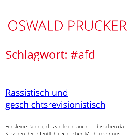
Zum
Inhalt
springen
Schlagwort:
#afd
Rassistisch und
geschichtsrevisionistisch
Ein kleines Video, das vielleicht auch ein bisschen das
Kuschen der öffentlich-rechtlichen Medien vor unser