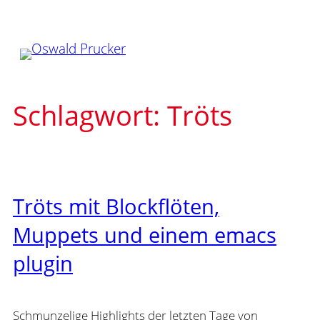
Zum
Inhalt
springen
Schlagwort:
Tröts
Tröts mit Blockflöten,
Muppets und einem emacs
plugin
Schmunzelige Highlights der letzten Tage von