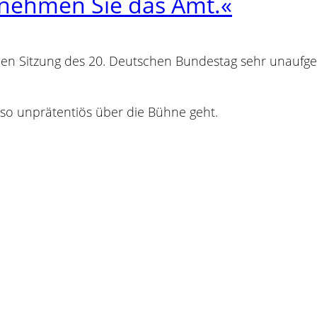
ernehmen Sie das Amt.«
den Sitzung des 20. Deutschen Bundestag sehr unaufger
s so unprätentiös über die Bühne geht.