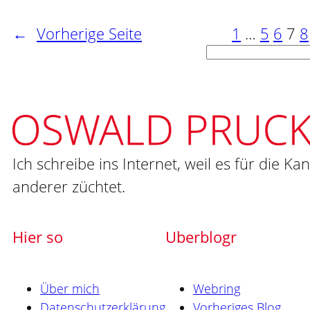
←
Vorherige Seite
1
…
5
6
7
8
Suchen
Ich schreibe ins Internet, weil es für die Ka
anderer züchtet.
Hier so
Uberblogr
Über mich
Webring
Datenschutzerklärung
Vorheriges Blog