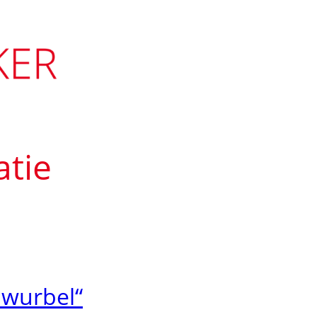
tie
hwurbel“