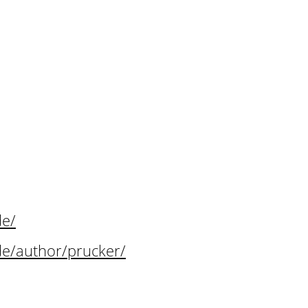
de/
de/author/pruck
er/