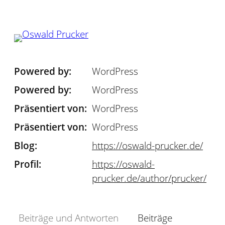
Zum
Inhalt
springen
Powered by
WordPress
Powered by
WordPress
Präsentiert von
WordPress
Präsentiert von
WordPress
Blog
https://
oswald-prucker.de/
Profil
https://
oswald-
prucker.de/author/pruck
er/
Beiträge und Antworten
Beiträge