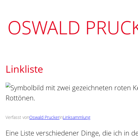
Zum
Inhalt
springen
Linkliste
Verfasst von
Oswald Prucker
in
Linksammlung
Eine Liste verschiedener Dinge, die ich in