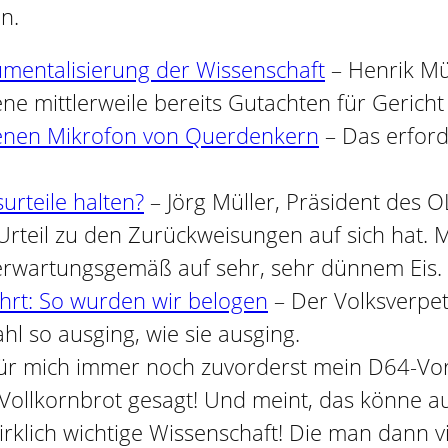
n.
rumentalisierung der Wissenschaft
– Henrik Mül
 mittlerweile bereits Gutachten für Gericht 
fenen Mikrofon von Querdenkern
– Das erford
urteile halten?
– Jörg Müller, Präsident des 
rteil zu den Zurückweisungen auf sich hat. Me
 erwartungsgemäß auf sehr, sehr dünnem Eis.
hrt: So wurden wir belogen
– Der Volksverpet
l so ausging, wie sie ausging.
für mich immer noch zuvorderst mein D64-Vors
 Vollkornbrot gesagt! Und meint, das könne au
rklich wichtige Wissenschaft! Die man dann vi