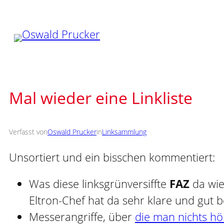
Zum
Inhalt
springen
Mal wieder eine Linkliste
Verfasst von
Oswald Prucker
in
Linksammlung
Unsortiert und ein bisschen kommentiert:
Was diese linksgrünversiffte
FAZ
da wi
Eltron-Chef hat da sehr klare und gut 
Messerangriffe, über
die man nichts hö