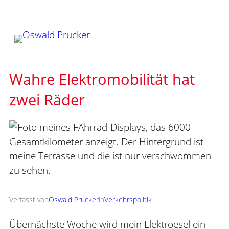
Zum
Inhalt
springen
Wahre Elektromobilität hat
zwei Räder
Verfasst von
Oswald Prucker
in
Verkehrspolitik
Übernächste Woche wird mein Elektroesel ein