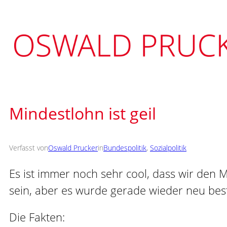
Zum
Inhalt
springen
Mindestlohn ist geil
Verfasst von
Oswald Prucker
in
Bundespolitik
, 
Sozialpolitik
Es ist immer noch sehr cool, dass wir den 
sein, aber es wurde gerade wieder neu best
Die Fakten: