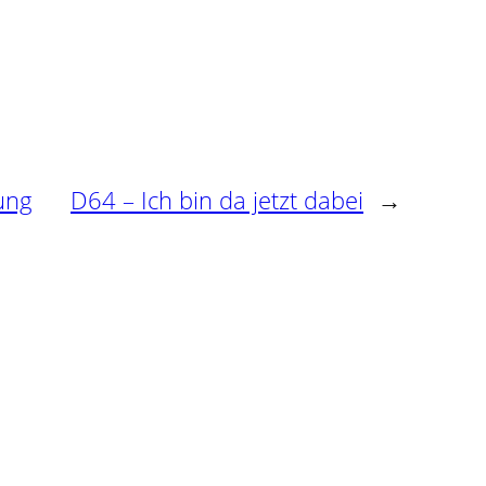
ung
D64 – Ich bin da jetzt dabei
→