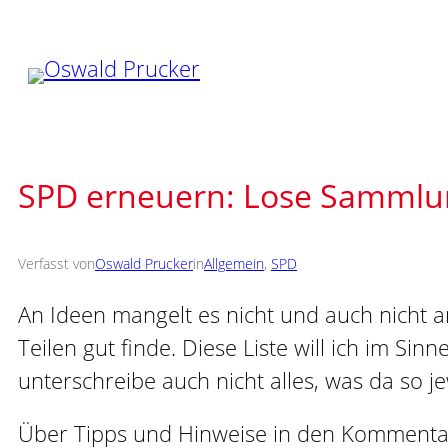
Zum
Inhalt
springen
SPD erneuern: Lose Sammlun
Verfasst von
Oswald Prucker
in
Allgemein
, 
SPD
An Ideen mangelt es nicht und auch nicht a
Teilen gut finde. Diese Liste will ich im Si
unterschreibe auch nicht alles, was da so j
Über Tipps und Hinweise in den Kommentare