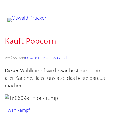
Zum
Inhalt
springen
Kauft Popcorn
Verfasst von
Oswald Prucker
in
Ausland
Dieser Wahlkampf wird zwar bestimmt unter
aller Kanone, lasst uns also das beste daraus
machen.
Wahlkampf